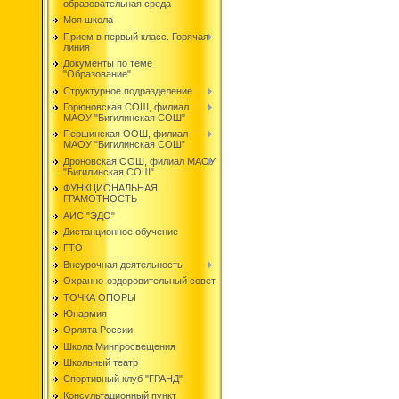
образовательная среда
Моя школа
Прием в первый класс. Горячая
линия
Документы по теме
"Образование"
Структурное подразделение
Горюновская СОШ, филиал
МАОУ "Бигилинская СОШ"
Першинская ООШ, филиал
МАОУ "Бигилинская СОШ"
Дроновская ООШ, филиал МАОУ
"Бигилинская СОШ"
ФУНКЦИОНАЛЬНАЯ
ГРАМОТНОСТЬ
АИС "ЭДО"
Дистанционное обучение
ГТО
Внеурочная деятельность
Охранно-оздоровительный совет
ТОЧКА ОПОРЫ
Юнармия
Орлята России
Школа Минпросвещения
Школьный театр
Спортивный клуб "ГРАНД"
Консультационный пункт