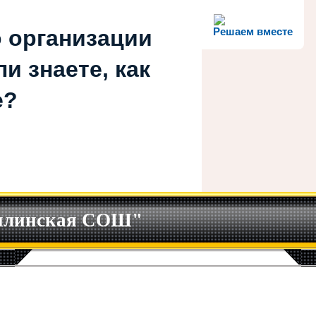
 организации
Решаем вместе
и знаете, как
е?
илинская СОШ"