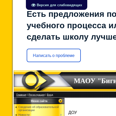
Версия для слабовидящих
Есть предложения по
учебного процесса ил
сделать школу лучш
Написать о проблеме
МАОУ "Биг
Главная
|
Регистрация
|
Вход
Меню сайта
Сведения об образовательной
организации
ДОУ
Новости