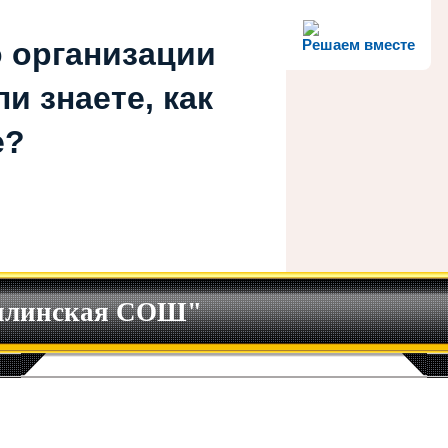
 организации
Решаем вместе
и знаете, как
е?
илинская СОШ"