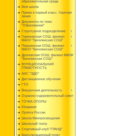
образовательная среда
Моя школа
Прием в первый класс. Горячая
линия
Документы по теме
"Образование"
Структурное подразделение
Горюновская СОШ, филиал
МАОУ "Бигилинская СОШ"
Першинская ООШ, филиал
МАОУ "Бигилинская СОШ"
Дроновская ООШ, филиал МАОУ
"Бигилинская СОШ"
ФУНКЦИОНАЛЬНАЯ
ГРАМОТНОСТЬ
АИС "ЭДО"
Дистанционное обучение
ГТО
Внеурочная деятельность
Охранно-оздоровительный совет
ТОЧКА ОПОРЫ
Юнармия
Орлята России
Школа Минпросвещения
Школьный театр
Спортивный клуб "ГРАНД"
Консультационный пункт