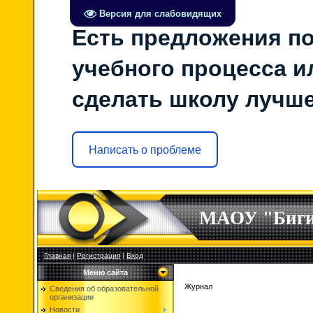
Версия для слабовидящих
Есть предложения по
учебного процесса ил
сделать школу лучш
Написать о проблеме
МАОУ "Биг
Главная
|
Регистрация
|
Вход
Меню сайта
Журнал
Сведения об образовательной
организации
Новости