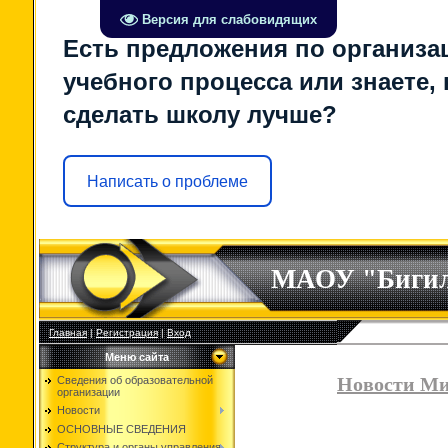
Версия для слабовидящих
Есть предложения по организа
учебного процесса или знаете, 
сделать школу лучше?
Написать о проблеме
МАОУ "Биги
Главная
|
Регистрация
|
Вход
Меню сайта
Новости Ми
Сведения об образовательной
организации
Новости
ОСНОВНЫЕ СВЕДЕНИЯ
Структура и органы управления