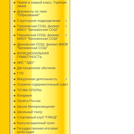
Прием в первый класс. Горячая
линия
Документы по теме
"Образование"
Структурное подразделение
Горюновская СОШ, филиал
МАОУ "Бигилинская СОШ"
Першинская ООШ, филиал
МАОУ "Бигилинская СОШ"
Дроновская ООШ, филиал МАОУ
"Бигилинская СОШ"
ФУНКЦИОНАЛЬНАЯ
ГРАМОТНОСТЬ
АИС "ЭДО"
Дистанционное обучение
ГТО
Внеурочная деятельность
Охранно-оздоровительный совет
ТОЧКА ОПОРЫ
Юнармия
Орлята России
Школа Минпросвещения
Школьный театр
Спортивный клуб "ГРАНД"
Консультационный пункт
Государственная итоговая
аттестация