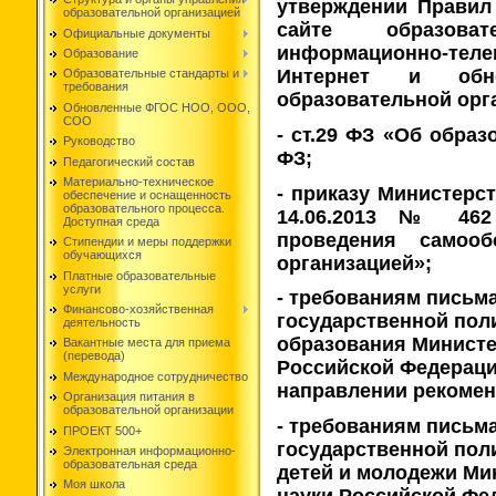
утверждении Правил
образовательной организацией
сайте образова
Официальные документы
информационно-те
Образование
Интернет и обн
Образовательные стандарты и
требования
образовательной орг
Обновленные ФГОС НОО, ООО,
СОО
- ст.29 ФЗ «Об образо
Руководство
ФЗ;
Педагогический состав
Материально-техническое
- приказу Министерс
обеспечение и оснащенность
образовательного процесса.
14.06.2013 № 462
Доступная среда
проведения самооб
Стипендии и меры поддержки
обучающихся
организацией»;
Платные образовательные
услуги
- требованиям письм
Финансово-хозяйственная
государственной пол
деятельность
образования Министе
Вакантные места для приема
(перевода)
Российской Федерации
Международное сотрудничество
направлении рекомен
Организация питания в
образовательной организации
- требованиям письм
ПРОЕКТ 500+
государственной пол
Электронная информационно-
образовательная среда
детей и молодежи Ми
Моя школа
науки Российской Фе