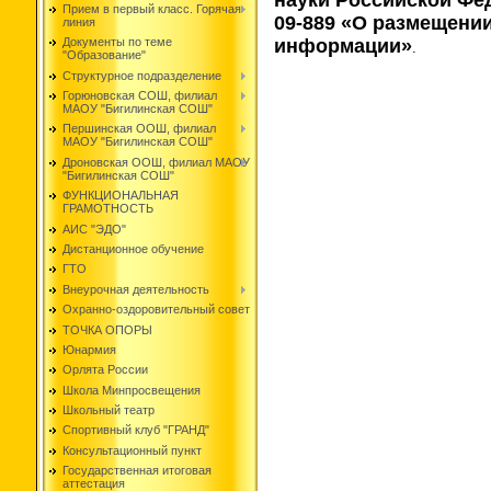
Прием в первый класс. Горячая
09-889 «О размещени
линия
информации»
Документы по теме
.
"Образование"
Структурное подразделение
Горюновская СОШ, филиал
МАОУ "Бигилинская СОШ"
Першинская ООШ, филиал
МАОУ "Бигилинская СОШ"
Дроновская ООШ, филиал МАОУ
"Бигилинская СОШ"
ФУНКЦИОНАЛЬНАЯ
ГРАМОТНОСТЬ
АИС "ЭДО"
Дистанционное обучение
ГТО
Внеурочная деятельность
Охранно-оздоровительный совет
ТОЧКА ОПОРЫ
Юнармия
Орлята России
Школа Минпросвещения
Школьный театр
Спортивный клуб "ГРАНД"
Консультационный пункт
Государственная итоговая
аттестация