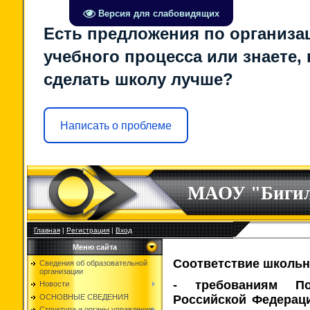
Версия для слабовидящих
Есть предложения по организа
учебного процесса или знаете, 
сделать школу лучше?
Написать о проблеме
МАОУ "Биги
Главная
|
Регистрация
|
Вход
Меню сайта
Соответствие школьно
Сведения об образовательной
организации
- требованиям По
Новости
ОСНОВНЫЕ СВЕДЕНИЯ
Российской Федераци
Структура и органы управления