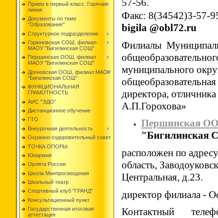
57-56.
Прием в первый класс. Горячая
линия
Факс: 8(34542)3-57-9
Документы по теме
"Образование"
bigila @obl72.ru
Структурное подразделение
Филиалы
Муниципаль
Горюновская СОШ, филиал
МАОУ "Бигилинская СОШ"
общеобразовательног
Першинская ООШ, филиал
МАОУ "Бигилинская СОШ"
муниципального окру
Дроновская ООШ, филиал МАОУ
"Бигилинская СОШ"
общеобразовательная
ФУНКЦИОНАЛЬНАЯ
директора, отличник
ГРАМОТНОСТЬ
АИС "ЭДО"
А.П.Горохова»
Дистанционное обучение
ГТО
Першинская О
Внеурочная деятельность
"Бигилинская
Охранно-оздоровительный совет
ТОЧКА ОПОРЫ
расположен по адресу
Юнармия
область, Заводоуковск
Орлята России
Школа Минпросвещения
Центральная, д.23.
Школьный театр
Спортивный клуб "ГРАНД"
директор филиала - О
Консультационный пункт
Контактный теле
Государственная итоговая
аттестация