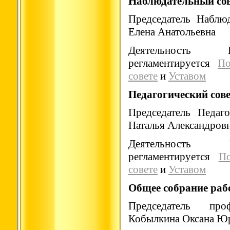
Наблюдательный со
Председатель Наблю
Елена Анатольевна
Деятельность Н
регламентируется
По
совете
и
Уставом
Педагогический сов
Председатель Педаг
Наталья Александров
Деятельность П
регламентируется
П
совете
и
Уставом
Общее собрание р
Председатель пр
Кобылкина Оксана Ю