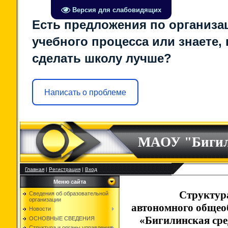
Версия для слабовидящих
Есть предложения по организа
учебного процесса или знаете, 
сделать школу лучше?
Написать о проблеме
МАОУ "Биги
Главная
|
Регистрация
|
Вход
Меню сайта
Структур
Сведения об образовательной
организации
автономного общео
Новости
«Бигилинская сре
ОСНОВНЫЕ СВЕДЕНИЯ
Структура и органы управления