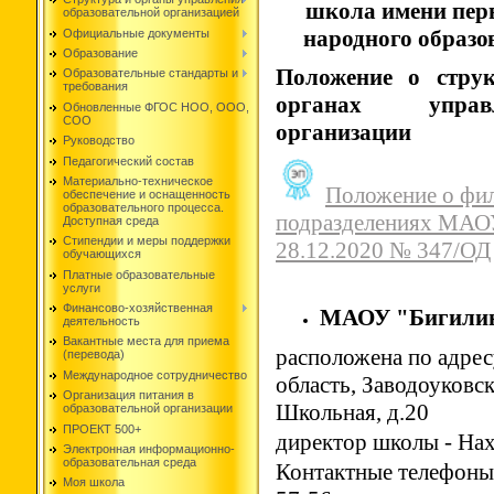
школа имени перв
образовательной организацией
народного образо
Официальные документы
Образование
Положение о струк
Образовательные стандарты и
требования
органах управл
Обновленные ФГОС НОО, ООО,
СОО
организации
Руководство
Педагогический состав
Материально-техническое
Положение о фил
обеспечение и оснащенность
образовательного процесса.
подразделениях МАО
Доступная среда
Стипендии и меры поддержки
28.12.2020 № 347/ОД
обучающихся
Платные образовательные
услуги
Финансово-хозяйственная
МАОУ "Бигили
деятельность
Вакантные места для приема
расположена по адре
(перевода)
Международное сотрудничество
область, Заводоуковс
Организация питания в
Школьная, д.20
образовательной организации
ПРОЕКТ 500+
директор школы - Нах
Электронная информационно-
образовательная среда
Контактные телефоны:
Моя школа