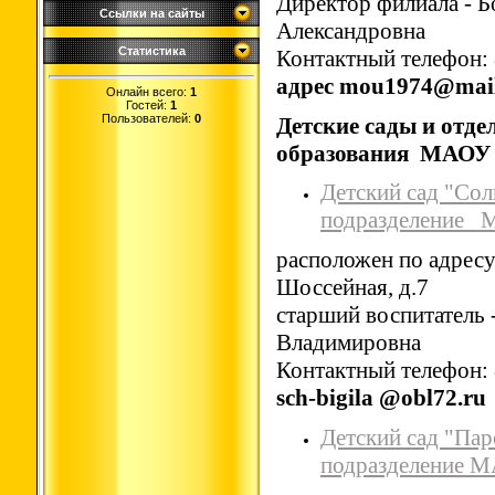
Директор филиала - 
Ссылки на сайты
Александровна
Статистика
Контактный телефон: 
адрес
mou1974@mail
Онлайн всего:
1
Гостей:
1
Пользователей:
0
Детские сады и отд
образования МАОУ
Детский сад "Со
подразделение 
расположен по адресу:
Шоссейная, д.7
старший воспитатель 
Владим
Контактный телефон: 
sch-bigila @obl72.ru
Детский сад "Пар
подразделение 