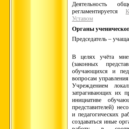
Деятельность общ
регламентируется
К
Уставом
Органы ученическог
Председатель – учаща
В целях учёта мне
(законных представ
обучающихся и пед
вопросам управлени
Учреждением лока
затрагивающих их п
инициативе обучаю
представителей) не
и педагогических р
создаваться иные ор
работу в соотв