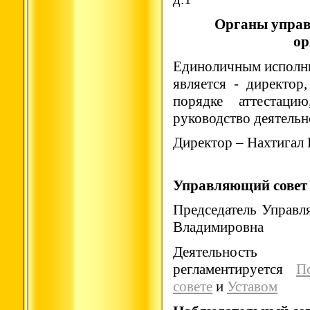
Органы управ
ор
Единоличным исполн
является - директо
порядке аттестаци
руководство деятель
Директор – Нахтигал 
Управляющий совет
Председатель Управл
Владимировна
Деятельность 
регламентируется
П
совете
и
Уставом