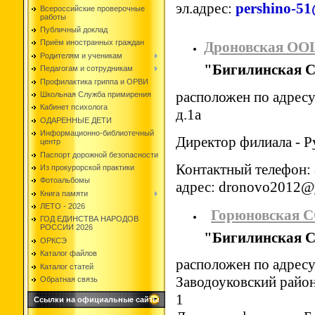
эл.адрес:
pershino-51
Всероссийские проверочные
работы
Публичный доклад
Приём иностранных граждан
Дроновская О
Родителям и ученикам
"Бигилинская
Педагогам и сотрудникам
Профилактика гриппа и ОРВИ
расположен по адресу:
Школьная Служба примирения
Кабинет психолога
д.1а
ОДАРЕННЫЕ ДЕТИ
Информационно-библиотечный
Директор филиала - 
центр
Паспорт дорожной безопасности
Контактный телефон: 
Из прокурорской практики
Фотоальбомы
адрес: dronovo2012@
Книга памяти
ЛЕТО - 2026
Горюновская 
ГОД ЕДИНСТВА НАРОДОВ
РОССИИ 2026
"Бигилинская
ОРКСЭ
Каталог файлов
расположен по адресу
Каталог статей
Заводоуковский район
Обратная связь
1
Ссылки на официальные сайты