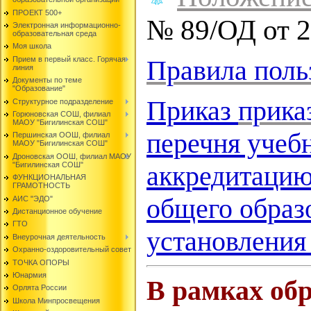
ПРОЕКТ 500+
№ 89/ОД от 20
Электронная информационно-
образовательная среда
Моя школа
Прием в первый класс. Горячая
Правила пол
линия
Документы по теме
"Образование"
Приказ
прика
Структурное подразделение
Горюновская СОШ, филиал
МАОУ "Бигилинская СОШ"
перечня учеб
Першинская ООШ, филиал
МАОУ "Бигилинская СОШ"
Дроновская ООШ, филиал МАОУ
"Бигилинская СОШ"
аккредитацию
ФУНКЦИОНАЛЬНАЯ
ГРАМОТНОСТЬ
общего образ
АИС "ЭДО"
Дистанционное обучение
ГТО
установления
Внеурочная деятельность
Охранно-оздоровительный совет
ТОЧКА ОПОРЫ
Юнармия
В рамках обр
Орлята России
Школа Минпросвещения