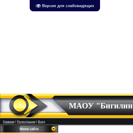
Версия для слабовидящих
МАОУ "Бигилин
Главная
|
Регистрация
|
Вход
Меню сайта