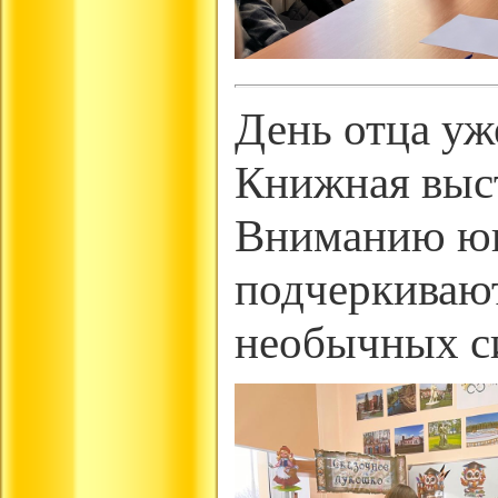
День отца уж
Книжная выст
Вниманию юн
подчеркивают
необычных си