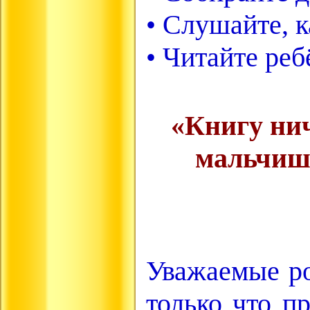
• Слушайте, к
• Читайте реб
«Книгу нич
мальчише
Уважаемые ро
только что п