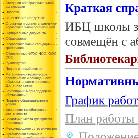
Сведения об образовательной
Краткая спр
организации
Новости
ОСНОВНЫЕ СВЕДЕНИЯ
ИБЦ школы з
Структура и органы управления
образовательной организацией
Официальные документы
совмещён с а
Образование
Образовательные стандарты и
требования
Обновленные ФГОС НОО, ООО,
Библиотекар
СОО
Руководство
Педагогический состав
Материально-техническое
Нормативны
обеспечение и оснащенность
образовательного процесса.
Доступная среда
Стипендии и меры поддержки
обучающихся
График рабо
Платные образовательные
услуги
Финансово-хозяйственная
План работы
деятельность
Вакантные места для приема
(перевода)
Международное сотрудничество
Положение
Организация питания в
образовательной организации