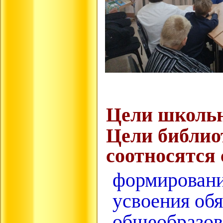
Цели школьн
Цели библио
соотносятся
формировани
усвоения об
общеобразов