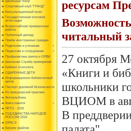
ресурсам Пр
Школьный театр
Спортивный клуб "ГРАНД"
Консультационный пункт
Государственная итоговая
Возможность
аттестация
Всероссийские проверочные
работы
читальный з
Публичный доклад
Приём иностранных граждан
Родителям и ученикам
Педагогам и сотрудникам
27 октября 
Профилактика гриппа и ОРВИ
Школьная Служба примирения
Кабинет психолога
«Книги и биб
ОДАРЕННЫЕ ДЕТИ
Информационно-библиотечный
центр
школьники го
Паспорт дорожной безопасности
Из прокурорской практики
ВЦИОМ в авгу
Фотоальбомы
Книга памяти
ЛЕТО - 2026
В преддверии
ГОД ЕДИНСТВА НАРОДОВ
РОССИИ 2026
ОРКСЭ
палата"
Каталог файлов