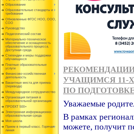
Образование
Образовательные стандарты и
требования
Обновленные ФГОС НОО, ООО,
СОО
Руководство
Педагогический состав
Материально-техническое
обеспечение и оснащенность
образовательного процесса.
Доступная среда
Стипендии и меры поддержки
обучающихся
Платные образовательные
РЕКОМЕНДАЦИИ
услуги
Финансово-хозяйственная
УЧАЩИМСЯ 11-Х
деятельность
Вакантные места для приема
(перевода)
ПО ПОДГОТОВКЕ
Международное сотрудничество
Организация питания в
Уважаемые родител
образовательной организации
ПРОЕКТ 500+
Электронная информационно-
В рамках регионал
образовательная среда
Моя школа
можете, получит п
Прием в первый класс. Горячая
линия