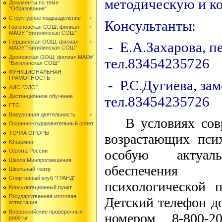
методическую и к
Документы по теме
"Образование"
Структурное подразделение
Консультанты:
Горюновская СОШ, филиал
МАОУ "Бигилинская СОШ"
Першинская ООШ, филиал
- Е.А.Захарова, п
МАОУ "Бигилинская СОШ"
Дроновская ООШ, филиал МАОУ
тел.83454235726
"Бигилинская СОШ"
ФУНКЦИОНАЛЬНАЯ
ГРАМОТНОСТЬ
- Р.С.Дугиева, зам
АИС "ЭДО"
Дистанционное обучение
тел.83454235726
ГТО
Внеурочная деятельность
В условиях со
Охранно-оздоровительный совет
ТОЧКА ОПОРЫ
возрастающих пси
Юнармия
особую актуал
Орлята России
Школа Минпросвещения
обеспечения 
Школьный театр
Спортивный клуб "ГРАНД"
психологической 
Консультационный пункт
Государственная итоговая
Детский телефон д
аттестация
Всероссийские проверочные
номером 8-800-2
работы