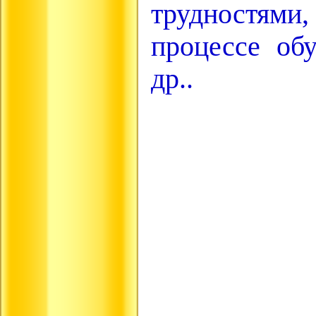
трудностя
процессе об
др..