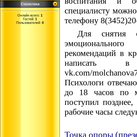
воспитания и об
Статистика
специалисту можно 
Онлайн всего:
1
телефону 8(3452)20
Гостей:
1
Пользователей:
0
Для снятия о
эмоционального 
рекомендаций в к
написать в
vk.com/molchanova
Психологи отвечаю
до 18 часов по м
поступил позднее,
рабочие часы следу
Точка опоры (през