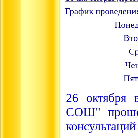
График проведения
Понед
Вто
Ср
Чет
Пят
26 октября
СОШ" проше
консультаци