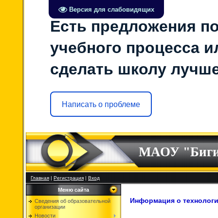
Версия для слабовидящих
Есть предложения по
учебного процесса ил
сделать школу лучш
Написать о проблеме
МАОУ "Биг
Главная
|
Регистрация
|
Вход
Меню сайта
Информация о технологи
Сведения об образовательной
организации
Новости