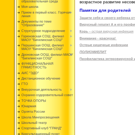
образовательная среда
возрастное развитие несовер
Моя школа
Памятки для родителей
Прием в первый класс. Горячая
линия
Защити себя и своего ребенка о
Документы по теме
Вирусный гепатит А и его проф
"Образование"
Структурное подразделение
Корь
– острая вирусная инфекция
Горюновская СОШ, филиал
Внимание - краснуха!
МАОУ "Бигилинская СОШ"
Острые кишечные инфекции
Першинская ООШ, филиал
МАОУ "Бигилинская СОШ"
ПОЛИОМИЕЛИТ
Дроновская ООШ, филиал МАОУ
"Бигилинская СОШ"
Профилактика энтеровирусной
ФУНКЦИОНАЛЬНАЯ
ГРАМОТНОСТЬ
АИС "ЭДО"
Дистанционное обучение
ГТО
Внеурочная деятельность
Охранно-оздоровительный совет
ТОЧКА ОПОРЫ
Юнармия
Орлята России
Школа Минпросвещения
Школьный театр
Спортивный клуб "ГРАНД"
Консультационный пункт