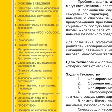
Проблема защиты де
ОСНОВНЫЕ СВЕДЕНИЯ
могут стать жертвами прест
Структура и органы управления
В большинстве слу
образовательной организацией
сексуального характера)
Официальные документы
навыками о способах защ
Образование
предупреждения преступн
Образовательные стандарты и
социального обслуживани
требования
Школы «Убереги себя от 
Обновленные ФГОС НОО, ООО,
навыкам безопасного повед
СОО
Руководство
Для повышения эффектив
Педагогический состав
родителей несовершенноле
Материально-техническое
ситуациях, связанных с н
обеспечение и оснащенность
несовершеннолетним жертв
образовательного процесса.
Доступная среда
Цель технологии
– орган
Стипендии и меры поддержки
«Убереги себя от насилия»
обучающихся
Платные образовательные
услуги
Задачи Технологии
:
Финансово-хозяйственная
1.
Формирование
деятельность
2.
Обучение нес
Вакантные места для приема
3.
Формирование 
(перевода)
4.
Информирова
Международное сотрудничество
том числе сексуального хар
Организация питания в
В рамках Школы пр
образовательной организации
насилием, безопасного реа
ПРОЕКТ 500+
Спецкурс для несов
Электронная информационно-