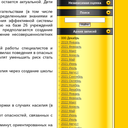
остается актуальной. Дети
Независимая оценка
гательствам (в том числе
Поиск
определенными знаниями и
ания эффективной системы
ью на базе 26 учреждений
 предполагается создание
Архив записей
чение несовершеннолетних
000 Декабрь
2019 Январь
2021 Февраль
й работы специалистов и
2021 Март
вилах поведения в опасных
2021 Апрель
олят уменьшить риск стать
2021 Май
2021 Июнь
2021 Июль
илия через создание школы
2021 Август
2021 Сентябрь
2021 Октябрь
2021 Ноябрь
2021 Декабрь
2022 Январь
2022 Февраль
2022 Март
ржки в случаях насилия (в
2022 Апрель
2022 Май
т опасностей, связанных с
2022 Июнь
2022 Июль
2022 Август
 минут, ориентированных на