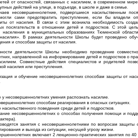
тей от опасностей, связанных с насилием, в современном мире 
упных действий на улице, в подъезде, в школе и даже в семье.
чаев несовершеннолетние, подвергшиеся насильственным пося
, могли сами предотвратить преступление, если бы владели 
иты от насилия. В связи с этим возникла необходимость созд
ых посягательств в отношении детей и подростков. С этой цел
я населения в муниципальных образованиях Тюменской области
насилия». В рамках деятельности Школы будет проведено обу
ения и способам защиты от насилия.
ности деятельности Школы необходимо проведение совместно
тних, направленной на информирование детей и подростков о пра
асилием. Совместные действия специалистов и родителей позв
ой насилия или преступления.
изация и обучение несовершеннолетних способам защиты от нас
.
 у несовершеннолетних умения распознать насилие.
овершеннолетних способам реагирования в опасных ситуациях.
насильственного поведения среди детей и подростков.
ние несовершеннолетних о способах получения помощи и подде
актера).
оводятся занятия с несовершеннолетними по вопросам защиты о
гирования и выхода из ситуации, несущей угрозу жизни.
ершеннолетних включает 2 лекционно-практических занятия по 40