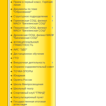
Прием в первый класс. Горячая
линия
Документы по теме
"Образование"
Структурное подразделение
Горюновская СОШ, филиал
МАОУ "Бигилинская СОШ"
Першинская ООШ, филиал
МАОУ "Бигилинская СОШ"
Дроновская ООШ, филиал МАОУ
"Бигилинская СОШ"
ФУНКЦИОНАЛЬНАЯ
ГРАМОТНОСТЬ
АИС "ЭДО"
Дистанционное обучение
ГТО
Внеурочная деятельность
Охранно-оздоровительный совет
ТОЧКА ОПОРЫ
Юнармия
Орлята России
Школа Минпросвещения
Школьный театр
Спортивный клуб "ГРАНД"
Консультационный пункт
Государственная итоговая
аттестация