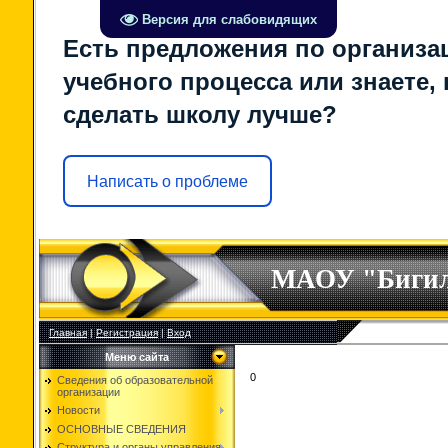
Версия для слабовидящих
Есть предложения по организа
учебного процесса или знаете, 
сделать школу лучше?
Написать о проблеме
МАОУ "Биги
Главная
|
Регистрация
|
Вход
Меню сайта
0
Сведения об образовательной
организации
Новости
ОСНОВНЫЕ СВЕДЕНИЯ
Структура и органы управления