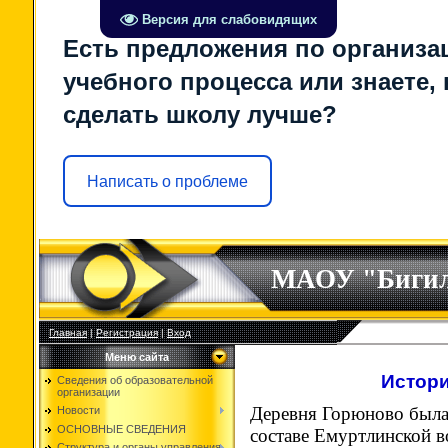
Версия для слабовидящих
Есть предложения по организа
учебного процесса или знаете, 
сделать школу лучше?
Написать о проблеме
МАОУ "Биги
Главная
|
Регистрация
|
Вход
Меню сайта
Истори
Сведения об образовательной
организации
Деревня Горюново была 
Новости
ОСНОВНЫЕ СВЕДЕНИЯ
составе Емуртлинской в
Структура и органы управления