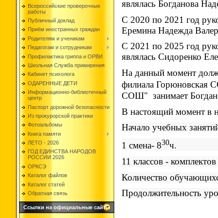
являлась Богданова Над
Всероссийские проверочные
работы
С 2020 по 2021 год рук
Публичный доклад
Еремина Надежда Валер
Приём иностранных граждан
Родителям и ученикам
С 2021 по 2025 год рук
Педагогам и сотрудникам
являлась Сидоренко Ел
Профилактика гриппа и ОРВИ
Школьная Служба примирения
На данный момент долж
Кабинет психолога
филиала
Горюновская 
ОДАРЕННЫЕ ДЕТИ
Информационно-библиотечный
СОШ" занимает Богдано
центр
Паспорт дорожной безопасности
В настоящий момент в 
Из прокурорской практики
Фотоальбомы
Начало учебных занятий
Книга памяти
30
ЛЕТО - 2026
1 смена- 8
ч.
ГОД ЕДИНСТВА НАРОДОВ
РОССИИ 2026
11 классов - комплектов 
ОРКСЭ
Количество обучающихс
Каталог файлов
Каталог статей
Продолжительность уро
Обратная связь
Ссылки на официальные сайты