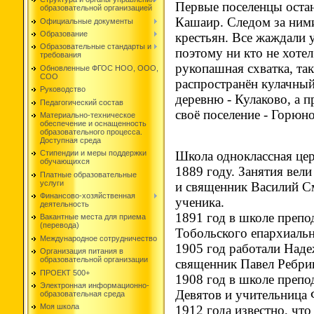
Первые поселенцы остан
образовательной организацией
Кашаир. Следом за ним
Официальные документы
Образование
крестьян. Все жаждали 
Образовательные стандарты и
поэтому ни кто не хоте
требования
рукопашная схватка, так
Обновленные ФГОС НОО, ООО,
СОО
распространён кулачны
Руководство
деревню - Кулаково, а 
Педагогический состав
своё поселение - Горюн
Материально-техническое
обеспечение и оснащенность
образовательного процесса.
Доступная среда
Школа одноклассная це
Стипендии и меры поддержки
обучающихся
1889 году. Занятия вел
Платные образовательные
услуги
и священник Василий С
Финансово-хозяйственная
ученика.
деятельность
1891 год в школе препо
Вакантные места для приема
(перевода)
Тобольского епархиаль
Международное сотрудничество
1905 год работали Над
Организация питания в
образовательной организации
священник Павел Ребри
ПРОЕКТ 500+
1908 год в школе препо
Электронная информационно-
Девятов и учительница 
образовательная среда
Моя школа
1912 года известно, чт