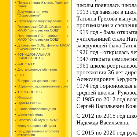
Прием в первый класс. Горячая
школы появилась школа
линия
1913 год занятия в шко
Документы по теме
"Образование"
Татьяна Грехова выпус
Структурное подразделение
прогимназии и священни
Горюновская СОШ, филиал
МАОУ "Бигилинская СОШ"
1919 год - была открыт
Першинская ООШ, филиал
учительницей стала Нат
МАОУ "Бигилинская СОШ"
заведующей была Татья
Дроновская ООШ, филиал МАОУ
"Бигилинская СОШ"
1926 год - открылась ч
ФУНКЦИОНАЛЬНАЯ
1947 открыта семилетн
ГРАМОТНОСТЬ
АИС "ЭДО"
1961 школа реорганизо
Дистанционное обучение
протяжении 36 лет дир
ГТО
Александрович Бердюги
Внеурочная деятельность
1974 год Горюновская в
Охранно-оздоровительный совет
средней школы. Руково
ТОЧКА ОПОРЫ
Юнармия
С 1985 по 2012 год воз
Орлята России
Сергей Васильевич Кож
Школа Минпросвещения
Школьный театр
С 2012 по 2015 год шко
Спортивный клуб "ГРАНД"
Надежда Васильевна.
Консультационный пункт
С 2015 по 2020 год рук
Государственная итоговая
аттестация