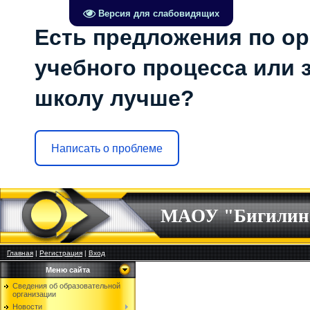
Версия для слабовидящих
Есть предложения по о
учебного процесса или з
школу лучше?
Написать о проблеме
МАОУ "Бигилин
Главная
|
Регистрация
|
Вход
Меню сайта
Сведения об образовательной
организации
Новости