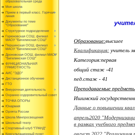
образовательная среда
Моя школа
Прием в первый класс. Горячая
линия
учите
Документы по теме
"Образование"
Структурное подразделение
Горюновская СОШ, филиал
Образование:
высшее
МАОУ "Бигилинская СОШ"
Першинская ООШ, филиал
МАОУ "Бигилинская СОШ"
Квалификация:
учитель м
Дроновская ООШ, филиал МАОУ
"Бигилинская СОШ"
Категория:первая
ФУНКЦИОНАЛЬНАЯ
ГРАМОТНОСТЬ
общий стаж -41
АИС "ЭДО"
пед.стаж - 41
Дистанционное обучение
ГТО
Преподаваемые предмет
Внеурочная деятельность
Охранно-оздоровительный совет
Ишимский государственн
ТОЧКА ОПОРЫ
Юнармия
Данные о повышении квал
Орлята России
апрель2020 "Модернизаци
Школа Минпросвещения
Школьный театр
в рамках учебного предм
Спортивный клуб "ГРАНД"
август 2022 "Реализация
Консультационный пункт