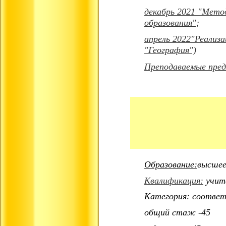
декабрь 2021 "Мето
образования";
апрель 2022"Реализ
"География")
Преподаваемые пре
Образование:
высше
Квалификация:
учите
Категория: соотве
общий стаж -45