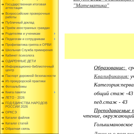
Государственная итоговая
"Математика"
аттестация
Всероссийские проверочные
работы
Публичный доклад
Приём иностранных граждан
Родителям и ученикам
Педагогам и сотрудникам
Профилактика гриппа и ОРВИ
Школьная Служба примирения
Кабинет психолога
ОДАРЕННЫЕ ДЕТИ
Образование:
ср
Информационно-библиотечный
центр
Квалификация:
у
Паспорт дорожной безопасности
Из прокурорской практики
Категория:перва
Фотоальбомы
Книга памяти
общий стаж -43
ЛЕТО - 2026
пед.стаж - 43
ГОД ЕДИНСТВА НАРОДОВ
РОССИИ 2026
Преподаваемые 
ОРКСЭ
чтение, окружающий 
Каталог файлов
Каталог статей
Голышмановское 
Обратная связь
Данные о повыше