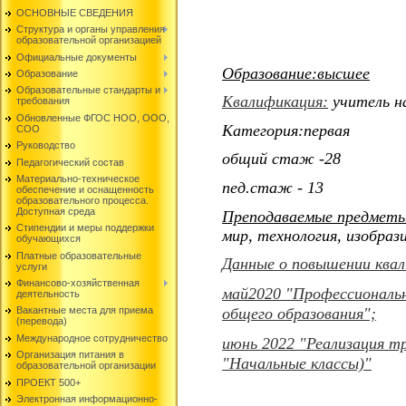
ОСНОВНЫЕ СВЕДЕНИЯ
Структура и органы управления
образовательной организацией
Официальные документы
Образование:высшее
Образование
Образовательные стандарты и
Квалификация:
учитель на
требования
Обновленные ФГОС НОО, ООО,
Категория:первая
СОО
Руководство
общий стаж -28
Педагогический состав
Материально-техническое
пед.стаж - 13
обеспечение и оснащенность
образовательного процесса.
Доступная среда
Преподаваемые предметы
Стипендии и меры поддержки
мир, технология, изобраз
обучающихся
Платные образовательные
Данные о повышении квал
услуги
Финансово-хозяйственная
май2020 "Профессиональн
деятельность
общего образования";
Вакантные места для приема
(перевода)
Международное сотрудничество
июнь 2022 "Реализация т
Организация питания в
"Начальные классы)"
образовательной организации
ПРОЕКТ 500+
Электронная информационно-