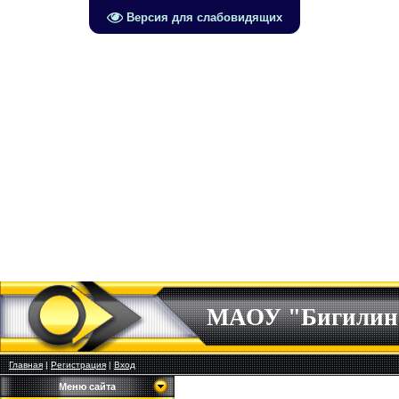
Версия для слабовидящих
МАОУ "Бигилин
Главная
|
Регистрация
|
Вход
Меню сайта