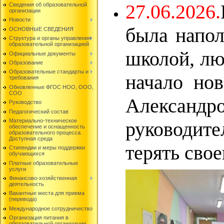
27.06.2026.
Сведения об образовательной
организации
Новости
была напол
ОСНОВНЫЕ СВЕДЕНИЯ
Структура и органы управления
образовательной организацией
школой, лю
Официальные документы
Образование
Образовательные стандарты и
начало нов
требования
Обновленные ФГОС НОО, ООО,
СОО
Александ
Руководство
Педагогический состав
Материально-техническое
руководите
обеспечение и оснащенность
образовательного процесса.
Доступная среда
терять свое
Стипендии и меры поддержки
обучающихся
Платные образовательные
услуги
Финансово-хозяйственная
деятельность
Вакантные места для приема
(перевода)
Международное сотрудничество
Организация питания в
образовательной организации