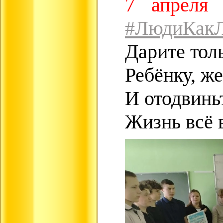
7 апрел
#ЛюдиКак
Дарите толь
Ребёнку, ж
И отодвиньт
Жизнь всё в