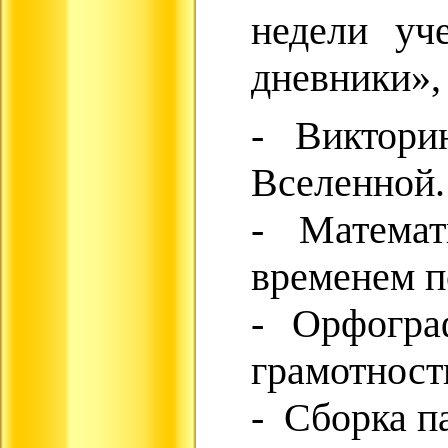
недели уч
дневники»,
- Викторин
Вселенной.
- Математ
временем п
- Орфограф
грамотност
- Сборка п