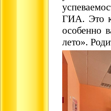
успеваемо
ГИА. Это к
особенно в
лето». Род