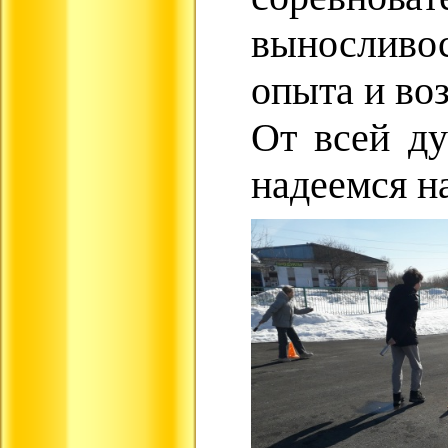
выносливос
опыта и во
От всей ду
надеемся н