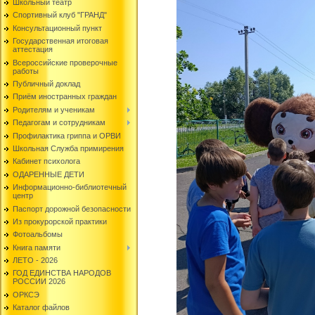
Школьный театр
Спортивный клуб "ГРАНД"
Консультационный пункт
Государственная итоговая
аттестация
Всероссийские проверочные
работы
Публичный доклад
Приём иностранных граждан
Родителям и ученикам
Педагогам и сотрудникам
Профилактика гриппа и ОРВИ
Школьная Служба примирения
Кабинет психолога
ОДАРЕННЫЕ ДЕТИ
Информационно-библиотечный
центр
Паспорт дорожной безопасности
Из прокурорской практики
Фотоальбомы
Книга памяти
ЛЕТО - 2026
ГОД ЕДИНСТВА НАРОДОВ
РОССИИ 2026
ОРКСЭ
Каталог файлов