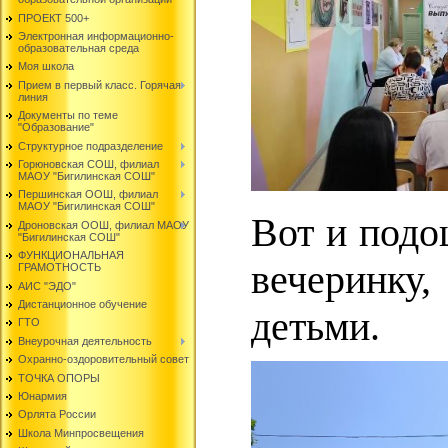
ПРОЕКТ 500+
Электронная информационно-
образовательная среда
Моя школа
Прием в первый класс. Горячая
линия
Документы по теме
"Образование"
Структурное подразделение
Горюновская СОШ, филиал
МАОУ "Бигилинская СОШ"
Першинская ООШ, филиал
МАОУ "Бигилинская СОШ"
Вот и подо
Дроновская ООШ, филиал МАОУ
"Бигилинская СОШ"
ФУНКЦИОНАЛЬНАЯ
вечеринку
ГРАМОТНОСТЬ
АИС "ЭДО"
Дистанционное обучение
детьми.
ГТО
Внеурочная деятельность
Охранно-оздоровительный совет
ТОЧКА ОПОРЫ
Юнармия
Орлята России
Школа Минпросвещения