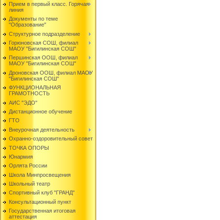
Прием в первый класс. Горячая
линия
Документы по теме
"Образование"
Структурное подразделение
Горюновская СОШ, филиал
МАОУ "Бигилинская СОШ"
Першинская ООШ, филиал
МАОУ "Бигилинская СОШ"
Дроновская ООШ, филиал МАОУ
"Бигилинская СОШ"
ФУНКЦИОНАЛЬНАЯ
ГРАМОТНОСТЬ
АИС "ЭДО"
Дистанционное обучение
ГТО
Внеурочная деятельность
Охранно-оздоровительный совет
ТОЧКА ОПОРЫ
Юнармия
Орлята России
Школа Минпросвещения
Школьный театр
Спортивный клуб "ГРАНД"
Консультационный пункт
Государственная итоговая
аттестация