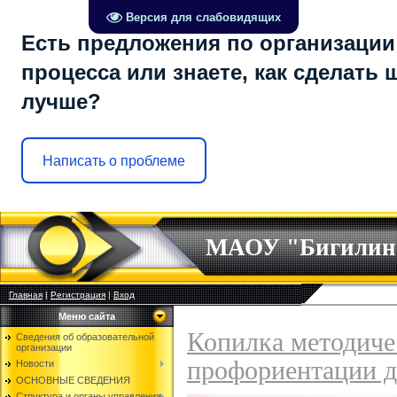
Версия для слабовидящих
Есть предложения по организации
процесса или знаете, как сделать 
лучше?
Написать о проблеме
МАОУ "Бигилин
Главная
|
Регистрация
|
Вход
Меню сайта
Копилка методиче
Сведения об образовательной
организации
профориентации 
Новости
ОСНОВНЫЕ СВЕДЕНИЯ
Структура и органы управления