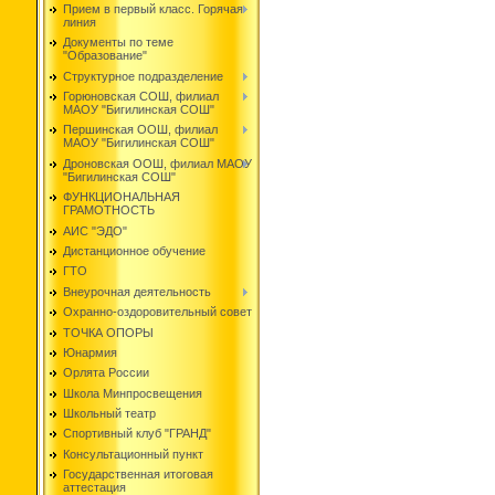
Прием в первый класс. Горячая
линия
Документы по теме
"Образование"
Структурное подразделение
Горюновская СОШ, филиал
МАОУ "Бигилинская СОШ"
Першинская ООШ, филиал
МАОУ "Бигилинская СОШ"
Дроновская ООШ, филиал МАОУ
"Бигилинская СОШ"
ФУНКЦИОНАЛЬНАЯ
ГРАМОТНОСТЬ
АИС "ЭДО"
Дистанционное обучение
ГТО
Внеурочная деятельность
Охранно-оздоровительный совет
ТОЧКА ОПОРЫ
Юнармия
Орлята России
Школа Минпросвещения
Школьный театр
Спортивный клуб "ГРАНД"
Консультационный пункт
Государственная итоговая
аттестация