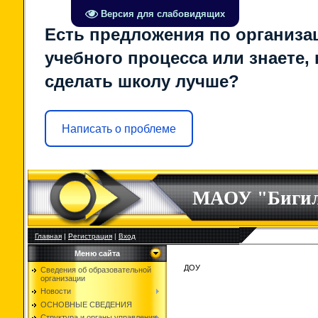
Версия для слабовидящих
Есть предложения по организа
учебного процесса или знаете, 
сделать школу лучше?
Написать о проблеме
МАОУ "Биги
Главная
|
Регистрация
|
Вход
Меню сайта
ДОУ
Сведения об образовательной
организации
Новости
ОСНОВНЫЕ СВЕДЕНИЯ
Структура и органы управления