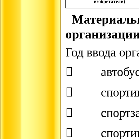
изобретатели)
Материально
организации
Год ввода орг
 автобусы
 спортин
 спортзал
 спортивна