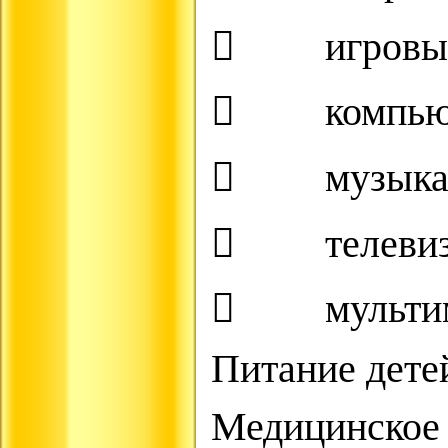
 игровые 
 компьюте
 музыкаль
 телевиз
 мультиме
Питание дете
Медицинск