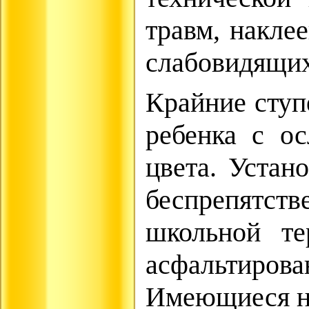
травм, накле
слабовидящих
Крайние ступ
ребенка с о
цвета. Устан
беспрепятств
школьной те
асфальтир
Имеющиеся на