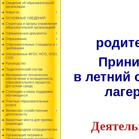
Сведения об образовательной
организации
Новости
ОСНОВНЫЕ СВЕДЕНИЯ
Структура и органы управления
образовательной организацией
Официальные документы
родите
Образование
Образовательные стандарты и
требования
Обновленные ФГОС НОО, ООО,
Принима
СОО
Руководство
Педагогический состав
в летний
Материально-техническое
обеспечение и оснащенность
образовательного процесса.
Доступная среда
лаге
Стипендии и меры поддержки
обучающихся
Платные образовательные
услуги
Финансово-хозяйственная
деятельность
Вакантные места для приема
Деятель
(перевода)
Международное сотрудничество
Организация питания в
образовательной организации