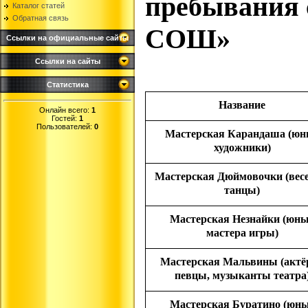
пребывания 
Каталог статей
Обратная связь
СОШ»
Ссылки на официальные сайты
Ссылки на сайты
Статистика
Название
Онлайн всего:
1
Гостей:
1
Пользователей:
0
Мастерская Карандаша (юн
художники)
Мастерская Дюймовочки (вес
танцы)
Мастерская Незнайки (юн
мастера игры)
Мастерская Мальвины (актё
певцы, музыканты театра
Мастерская Буратино (юн