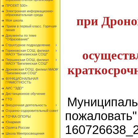
ПРОЕКТ 500+
Электронная информационно-
образовательная среда
при Дрон
Моя школа
Прием в первый класс. Горячая
линия
Документы по теме
"Образование"
Структурное подразделение
осуществ
Горюновская СОШ, филиал
МАОУ "Бигилинская СОШ"
Першинская ООШ, филиал
МАОУ "Бигилинская СОШ"
краткосроч
Дроновская ООШ, филиал МАОУ
"Бигилинская СОШ"
ФУНКЦИОНАЛЬНАЯ
ГРАМОТНОСТЬ
АИС "ЭДО"
Дистанционное обучение
Муниципаль
ГТО
Внеурочная деятельность
Охранно-оздоровительный совет
пожаловать" 
ТОЧКА ОПОРЫ
Юнармия
160726638_
Орлята России
Школа Минпросвещения