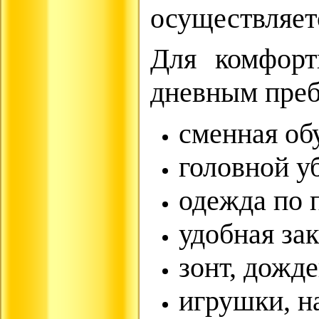
осуществляет
Для комфорт
дневным преб
сменная об
головной уб
одежда по 
удобная за
зонт, дожд
игрушки, н