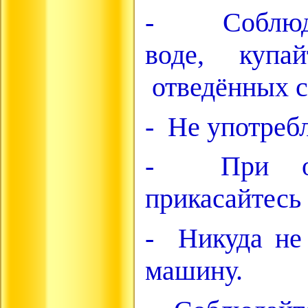
- Соблюда
воде, купа
отведённых сп
- Не употреб
- При обн
прикасайтесь
- Никуда не 
машину.