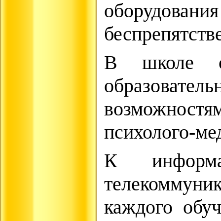
оборудова
беспрепятств
В школе ос
образователь
возможностя
психолого-ме
К информа
телекоммун
каждого обу