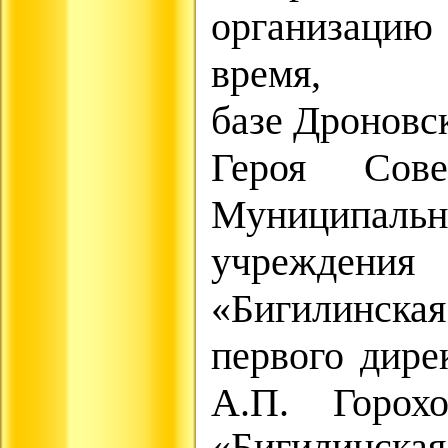
организацию
в
базе
Дроновс
Героя Сов
Муниципаль
учреждения
«Бигилинска
первого дире
А.П. Горо
«Бигилинска