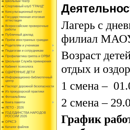
Школьный театр
Деятельнос
Спортивный клуб "ГРАНД"
Консультационный пункт
Государственная итоговая
Лагерь с дне
аттестация
Всероссийские проверочные
работы
филиал МАО
Публичный доклад
Приём иностранных граждан
Родителям и ученикам
Педагогам и сотрудникам
Возраст дете
Профилактика гриппа и ОРВИ
Школьная Служба примирения
отдых и оздор
Кабинет психолога
ОДАРЕННЫЕ ДЕТИ
Информационно-библиотечный
центр
1 смена – 01.0
Паспорт дорожной безопасности
Из прокурорской практики
Фотоальбомы
2 смена – 29.0
Книга памяти
ЛЕТО - 2026
ГОД ЕДИНСТВА НАРОДОВ
График работ
РОССИИ 2026
ОРКСЭ
Каталог файлов