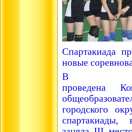
Спартакиада пр
новые соревнов
В ок
проведена Ко
общеобразоват
городского ок
спартакиады, 
заняла III мес