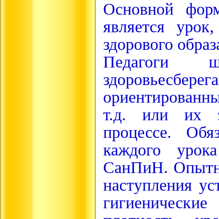
Основной форм
является урок
здорового образ
Педагоги ш
здоровьесбер
ориентированн
т.д. или их э
процессе. Обя
каждого урока
СанПиН. Опытны
наступления ус
гигиенические