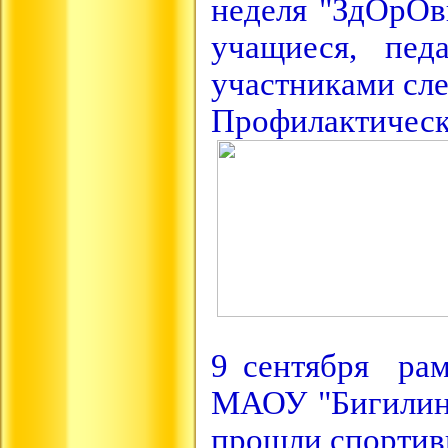
неделя "ЗдОрО
учащиеся, пед
участниками сл
Профилактическ
9 сентября рам
МАОУ "Бигилин
прошли спортив