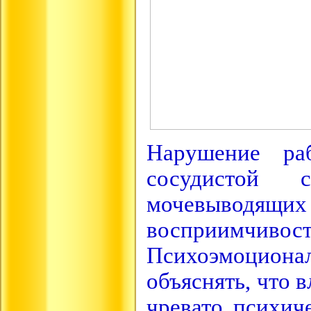
Нарушение раб
сосудистой 
мочевыводящи
восприимчи
Психоэмоцион
объяснять, что 
чревато психич