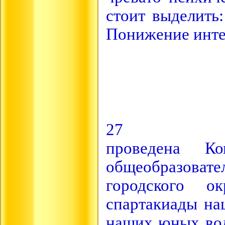
стоит выделить:
Понижение инте
27 о
проведена Ко
общеобразоват
городского о
спартакиады на
наших юных вол