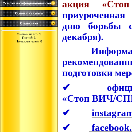
акция «Сто
Ссылки на официальные сайты
приуроченная
Ссылки на сайты
дню борьбы 
Статистика
декабря).
Онлайн всего:
1
Гостей:
1
Пользователей:
0
Информацион
рекомендован
подготовки мер
✔ официальн
«Стоп ВИЧ/С
✔
instagra
✔
facebook.