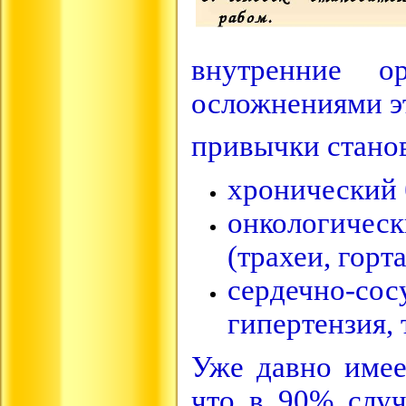
внутренние о
осложнениями э
привычки станов
хронический 
онкологичес
(трахеи, горт
сердечно-сос
гипертензия, 
Уже давно имее
что в 90% случ