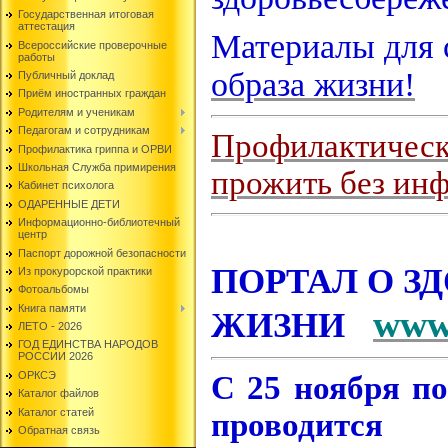
Государственная итоговая
аттестация
Материалы для 
Всероссийские проверочные
работы
образа жизни!
Публичный доклад
Приём иностранных граждан
Родителям и ученикам
Педагогам и сотрудникам
Профилактически
Профилактика гриппа и ОРВИ
Школьная Служба примирения
прожить без инф
Кабинет психолога
ОДАРЕННЫЕ ДЕТИ
Информационно-библиотечный
центр
Паспорт дорожной безопасности
ПОРТАЛ О З
Из прокурорской практики
Фотоальбомы
Книга памяти
www
ЖИЗНИ
ЛЕТО - 2026
ГОД ЕДИНСТВА НАРОДОВ
РОССИИ 2026
ОРКСЭ
С 25 ноября по
Каталог файлов
Каталог статей
проводитс
Обратная связь