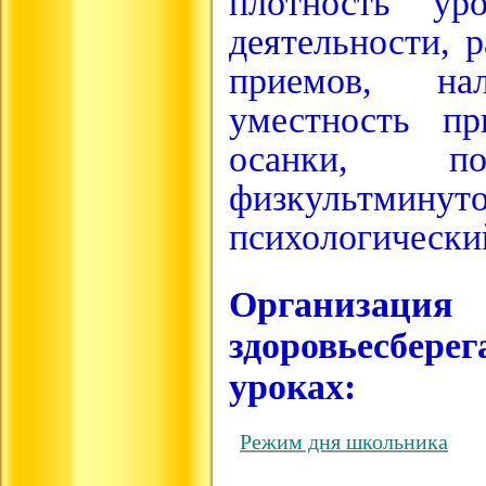
плотность ур
деятельности, 
приемов, на
уместность п
осанки, по
физкультми
психологически
Организаци
здоровьесбере
уроках:
Режим дня школьника