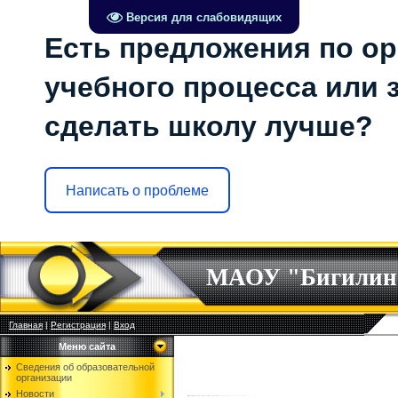
Версия для слабовидящих
Есть предложения по о
учебного процесса или з
сделать школу лучше?
Написать о проблеме
МАОУ "Бигилин
Главная
|
Регистрация
|
Вход
Меню сайта
Сведения об образовательной
организации
Новости