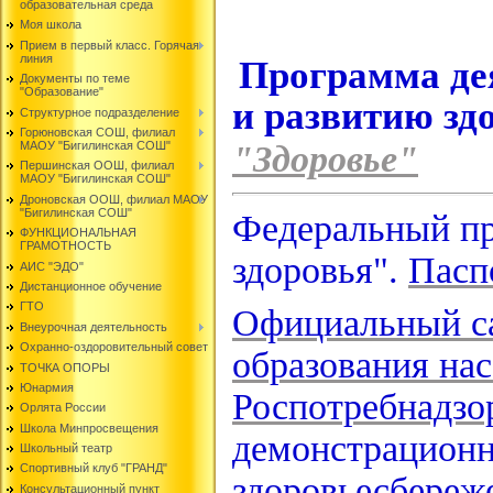
образовательная среда
Моя школа
Прием в первый класс. Горячая
линия
Программа де
Документы по теме
"Образование"
и развитию зд
Структурное подразделение
Горюновская СОШ, филиал
МАОУ "Бигилинская СОШ"
"Здоровье"
Першинская ООШ, филиал
МАОУ "Бигилинская СОШ"
Дроновская ООШ, филиал МАОУ
"Бигилинская СОШ"
Федеральный пр
ФУНКЦИОНАЛЬНАЯ
ГРАМОТНОСТЬ
здоровья".
Пасп
АИС "ЭДО"
Дистанционное обучение
ГТО
Официальный са
Внеурочная деятельность
Охранно-оздоровительный совет
образования на
ТОЧКА ОПОРЫ
Юнармия
Роспотребнадзо
Орлята России
Школа Минпросвещения
демонстрационн
Школьный театр
Спортивный клуб "ГРАНД"
здоровьесбереж
Консультационный пункт