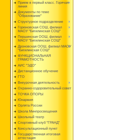
Прием в первый класс. Горячая
линия
Документы по теме
"Образование"
Структурное подразделение
Горюновская СОШ, филиал
МАОУ "Бигилинская СОШ"
Першинская ООШ, филиал
МАОУ "Бигилинская СОШ"
Дроновская ООШ, филиал МАОУ
"Бигилинская СОШ"
ФУНКЦИОНАЛЬНАЯ
ГРАМОТНОСТЬ
АИС "ЭДО"
Дистанционное обучение
ГТО
Внеурочная деятельность
Охранно-оздоровительный совет
ТОЧКА ОПОРЫ
Юнармия
Орлята России
Школа Минпросвещения
Школьный театр
Спортивный клуб "ГРАНД"
Консультационный пункт
Государственная итоговая
аттестация