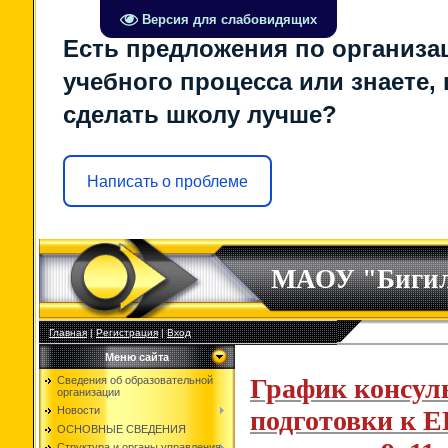
Версия для слабовидящих
Есть предложения по организа
учебного процесса или знаете, 
сделать школу лучше?
Написать о проблеме
МАОУ "Биги
Главная
|
Регистрация
|
Вход
Меню сайта
График консул
Сведения об образовательной
организации
Новости
подготовки к 
ОСНОВНЫЕ СВЕДЕНИЯ
Структура и органы управления