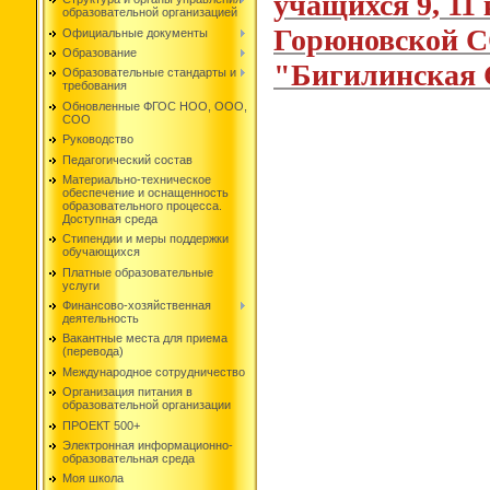
учащихся 9, 11 
образовательной организацией
Горюновской 
Официальные документы
Образование
"Бигилинска
Образовательные стандарты и
требования
Обновленные ФГОС НОО, ООО,
СОО
Руководство
Педагогический состав
Материально-техническое
обеспечение и оснащенность
образовательного процесса.
Доступная среда
Стипендии и меры поддержки
обучающихся
Платные образовательные
услуги
Финансово-хозяйственная
деятельность
Вакантные места для приема
(перевода)
Международное сотрудничество
Организация питания в
образовательной организации
ПРОЕКТ 500+
Электронная информационно-
образовательная среда
Моя школа