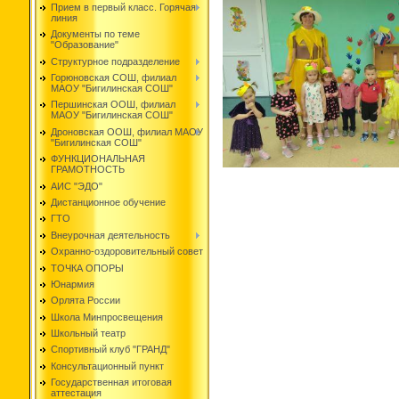
Прием в первый класс. Горячая
линия
Документы по теме
"Образование"
Структурное подразделение
Горюновская СОШ, филиал
МАОУ "Бигилинская СОШ"
Першинская ООШ, филиал
МАОУ "Бигилинская СОШ"
Дроновская ООШ, филиал МАОУ
"Бигилинская СОШ"
ФУНКЦИОНАЛЬНАЯ
ГРАМОТНОСТЬ
АИС "ЭДО"
Дистанционное обучение
ГТО
Внеурочная деятельность
Охранно-оздоровительный совет
ТОЧКА ОПОРЫ
Юнармия
Орлята России
Школа Минпросвещения
Школьный театр
Спортивный клуб "ГРАНД"
Консультационный пункт
Государственная итоговая
аттестация