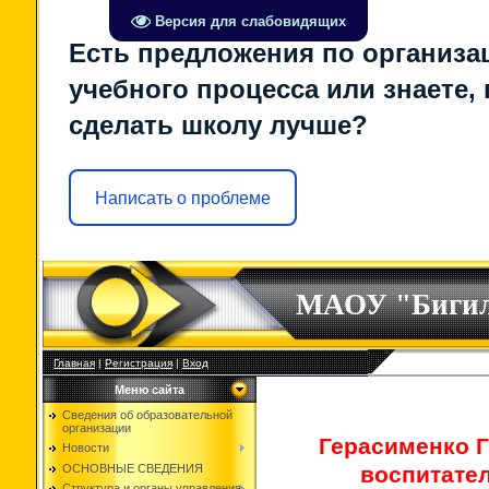
Версия для слабовидящих
Есть предложения по организа
учебного процесса или знаете, 
сделать школу лучше?
Написать о проблеме
МАОУ "Биги
Главная
|
Регистрация
|
Вход
Меню сайта
Сведения об образовательной
организации
Герасименко Г
Новости
ОСНОВНЫЕ СВЕДЕНИЯ
воспитате
Структура и органы управления