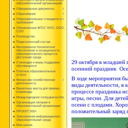
образовательной организацией
Официальные документы
Образование
Образовательные стандарты и
требования
Обновленные ФГОС НОО, ООО,
СОО
Руководство
Педагогический состав
Материально-техническое
обеспечение и оснащенность
образовательного процесса.
Доступная среда
29 октября в младшей
Стипендии и меры поддержки
обучающихся
осенний праздник Осе
Платные образовательные
услуги
В ходе мероприятия б
Финансово-хозяйственная
деятельность
виды деятельности, в 
Вакантные места для приема
процессе праздника ис
(перевода)
игры, песни. Для дет
Международное сотрудничество
Организация питания в
осени с плодами. Хоро
образовательной организации
положительный заряд п
ПРОЕКТ 500+
Электронная информационно-
образовательная среда
Моя школа