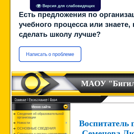
Версия для слабовидящих
Есть предложения по организа
учебного процесса или знаете, 
сделать школу лучше?
Написать о проблеме
МАОУ "Биги
Главная
|
Регистрация
|
Вход
Меню сайта
Сведения об образовательной
организации
Воспитатель 
Новости
ОСНОВНЫЕ СВЕДЕНИЯ
Семенова Л
Структура и органы управления