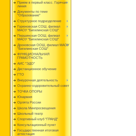
Прием в первый класс. Горячая
линия
Документы по теме
"Образование"
Структурное подразделение
Горюновская СОШ, филиал
МАОУ "Бигилинская СОШ"
Першинская ООШ, филиал
МАОУ "Бигилинская СОШ"
Дроновская ООШ, филиал МАОУ
"Бигилинская СОШ"
ФУНКЦИОНАЛЬНАЯ
ГРАМОТНОСТЬ
АИС "ЭДО"
Дистанционное обучение
ГТО
Внеурочная деятельность
Охранно-оздоровительный совет
ТОЧКА ОПОРЫ
Юнармия
Орлята России
Школа Минпросвещения
Школьный театр
Спортивный клуб "ГРАНД"
Консультационный пункт
Государственная итоговая
аттестация