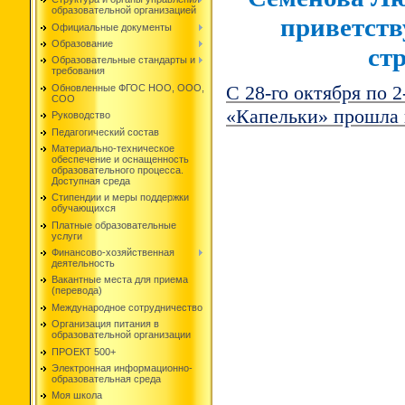
образовательной организацией
приветств
Официальные документы
Образование
ст
Образовательные стандарты и
требования
Обновленные ФГОС НОО, ООО,
С 28-го октября по 2
СОО
«Капельки» прошла 
Руководство
Педагогический состав
Материально-техническое
обеспечение и оснащенность
образовательного процесса.
Доступная среда
Стипендии и меры поддержки
обучающихся
Платные образовательные
услуги
Финансово-хозяйственная
деятельность
Вакантные места для приема
(перевода)
Международное сотрудничество
Организация питания в
образовательной организации
ПРОЕКТ 500+
Электронная информационно-
образовательная среда
Моя школа