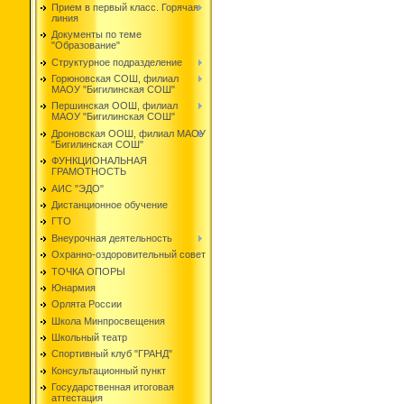
Прием в первый класс. Горячая
линия
Документы по теме
"Образование"
Структурное подразделение
Горюновская СОШ, филиал
МАОУ "Бигилинская СОШ"
Першинская ООШ, филиал
МАОУ "Бигилинская СОШ"
Дроновская ООШ, филиал МАОУ
"Бигилинская СОШ"
ФУНКЦИОНАЛЬНАЯ
ГРАМОТНОСТЬ
АИС "ЭДО"
Дистанционное обучение
ГТО
Внеурочная деятельность
Охранно-оздоровительный совет
ТОЧКА ОПОРЫ
Юнармия
Орлята России
Школа Минпросвещения
Школьный театр
Спортивный клуб "ГРАНД"
Консультационный пункт
Государственная итоговая
аттестация