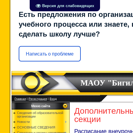
Версия для слабовидящих
Есть предложения по организа
учебного процесса или знаете, 
сделать школу лучше?
Написать о проблеме
МАОУ "Биги
Главная
|
Регистрация
|
Вход
Меню сайта
Дополнительны
Сведения об образовательной
организации
секции
Новости
ОСНОВНЫЕ СВЕДЕНИЯ
Расписание внеурочн
Структура и органы управления