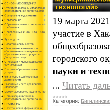
ОСНОВНЫЕ СВЕДЕНИЯ
технологий»
Структура и органы управления
образовательной организацией
Официальные документы
19 марта 202
Образование
Образовательные стандарты и
требования
участие в Ха
Обновленные ФГОС НОО, ООО,
СОО
Руководство
общеобразова
Педагогический состав
Материально-техническое
обеспечение и оснащенность
образовательного процесса.
городского ок
Доступная среда
Стипендии и меры поддержки
обучающихся
науки и техн
Платные образовательные
услуги
Финансово-хозяйственная
деятельность
...
Читать дал
Вакантные места для приема
(перевода)
Международное сотрудничество
Организация питания в
образовательной организации
Категория:
Бигилинск
ПРОЕКТ 500+
Электронная информационно-