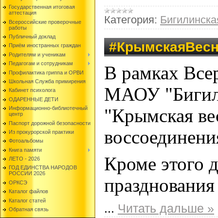
Государственная итоговая
аттестация
Категория:
Бигилинск
Всероссийские проверочные
работы
Публичный доклад
#КрымскаяВес
Приём иностранных граждан
Родителям и ученикам
Педагогам и сотрудникам
В рамках Все
Профилактика гриппа и ОРВИ
Школьная Служба примирения
МАОУ "Бигил
Кабинет психолога
ОДАРЕННЫЕ ДЕТИ
Информационно-библиотечный
"Крымская вес
центр
Паспорт дорожной безопасности
воссоединени
Из прокурорской практики
Фотоальбомы
Книга памяти
Кроме этого 
ЛЕТО - 2026
ГОД ЕДИНСТВА НАРОДОВ
РОССИИ 2026
празднования
ОРКСЭ
Каталог файлов
Каталог статей
...
Читать дальше »
Обратная связь