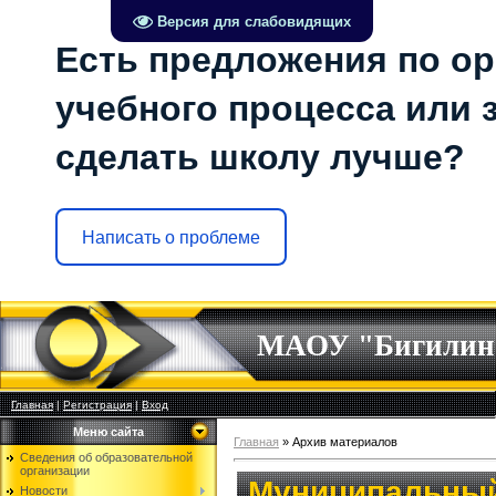
Версия для слабовидящих
Есть предложения по о
учебного процесса или з
сделать школу лучше?
Написать о проблеме
МАОУ "Бигилин
Главная
|
Регистрация
|
Вход
Меню сайта
Главная
»
Архив материалов
Сведения об образовательной
организации
Муниципальный 
Новости