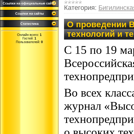
Ссылки на официальные сайты
Категория:
Бигилинск
Ссылки на сайты
О проведении 
Статистика
технологий и т
Онлайн всего:
1
Гостей:
1
Пользователей:
0
С 15 по 19 м
Всероссийска
технопредпри
Во всех клас
журнал «Высо
технопредпри
о высоких те