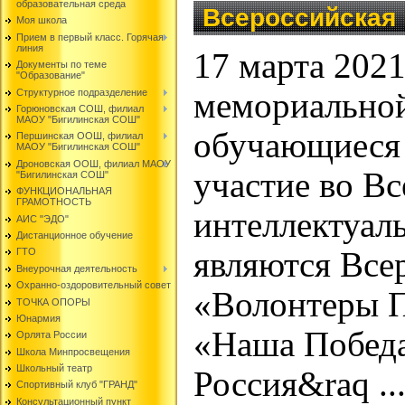
образовательная среда
Всероссийская 
Моя школа
Прием в первый класс. Горячая
линия
17 марта 202
Документы по теме
"Образование"
Структурное подразделение
мемориальной
Горюновская СОШ, филиал
МАОУ "Бигилинская СОШ"
обучающиеся 
Першинская ООШ, филиал
МАОУ "Бигилинская СОШ"
Дроновская ООШ, филиал МАОУ
участие во В
"Бигилинская СОШ"
ФУНКЦИОНАЛЬНАЯ
ГРАМОТНОСТЬ
интеллектуал
АИС "ЭДО"
Дистанционное обучение
являются Все
ГТО
Внеурочная деятельность
Охранно-оздоровительный совет
«Волонтеры П
ТОЧКА ОПОРЫ
Юнармия
«Наша Победа
Орлята России
Школа Минпросвещения
Школьный театр
Россия&raq
..
Спортивный клуб "ГРАНД"
Консультационный пункт